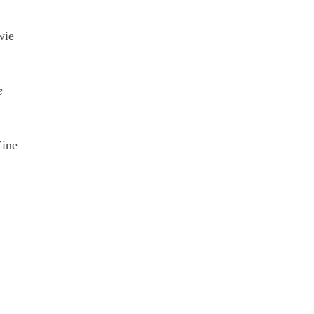
wie
e
ine