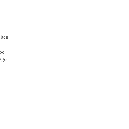
iten
0
be
Ego
: