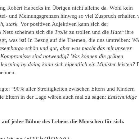
ng Robert Habecks im Übrigen nicht alleine da. Wohl kein
artei- und Meinungsgrenzen hinweg so viel Zuspruch erhalten 
h, stark.
Vor positiven Adjektiven kann sich der
m Netz scheinen sich die
Trolle
zu trollen und die
Hater
ihre
agt, was ist! In Bezug auf die Themen, die uns umtreiben:
Wi
Gasembargo schön und gut, aber was macht das mit unserer
he Kompromisse sind notwendig? Was können die grünen
 learning by doing kann sich eigentlich ein Minister leisten?
E
nennen.
agte: “90% aller Streitigkeiten zwischen Eltern und Kindern
die Eltern in der Lage wären auch mal zu sagen:
Entschuldige
t auf jeder Bühne des Lebens die Menschen für sich.