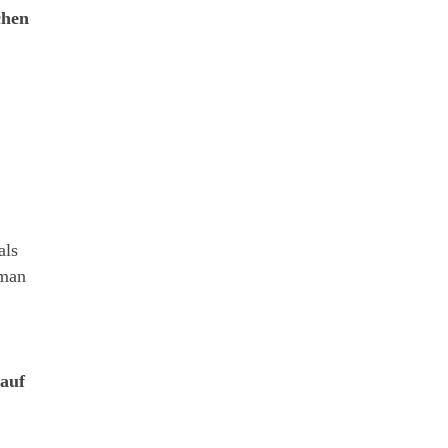
chen
als
 man
 auf