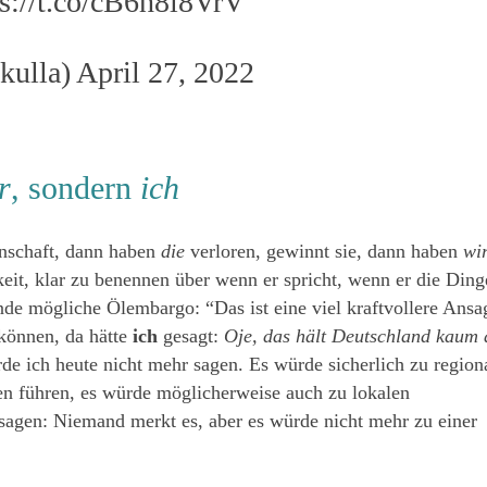
ps://t.co/cB6h8l8VrV
kulla)
April 27, 2022
r
, sondern
ich
nnschaft, dann haben
die
verloren, gewinnt sie, dann haben
wi
it, klar zu benennen über wenn er spricht, wenn er die Ding
nde mögliche Ölembargo: “Das ist eine viel kraftvollere Ansa
 können, da hätte
ich
gesagt:
Oje, das hält Deutschland kaum 
e ich heute nicht mehr sagen. Es würde sicherlich zu region
en führen, es würde möglicherweise auch zu lokalen
agen: Niemand merkt es, aber es würde nicht mehr zu einer