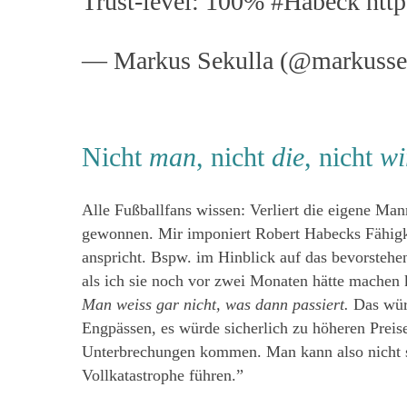
Trust-level: 100%
#Habeck
htt
— Markus Sekulla (@markusse
Nicht
man
, nicht
die
, nicht
wi
Alle Fußballfans wissen: Verliert die eigene Ma
gewonnen. Mir imponiert Robert Habecks Fähigke
anspricht. Bspw. im Hinblick auf das bevorstehe
als ich sie noch vor zwei Monaten hätte machen
Man weiss gar nicht, was dann passiert.
Das würd
Engpässen, es würde sicherlich zu höheren Preis
Unterbrechungen kommen. Man kann also nicht s
Vollkatastrophe führen.”