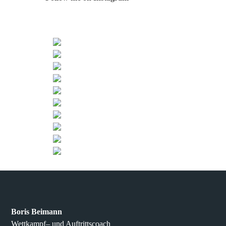
Boris Beimann
Wettkampf– und Auftrittscoach