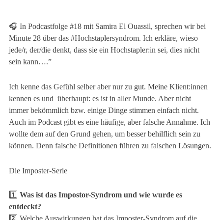
🎧 In Podcastfolge #18 mit Samira El Ouassil, sprechen wir bei
Minute 28 über das
#Hochstaplersyndrom
. Ich erkläre, wieso
jede/r, der/die denkt, dass sie ein Hochstapler:in sei, dies nicht
sein kann….”
Ich kenne das Gefühl selber aber nur zu gut. Meine Klient:innen
kennen es und überhaupt: es ist in aller Munde. Aber nicht
immer bekömmlich bzw. einige Dinge stimmen einfach nicht.
Auch im Podcast gibt es eine häufige, aber falsche Annahme. Ich
wollte dem auf den Grund gehen, um besser behilflich sein zu
können. Denn falsche Definitionen führen zu falschen Lösungen.
Die Imposter-Serie
1️⃣
Was ist das Impostor-Syndrom und wie wurde es
entdeckt?
2️⃣ Welche Auswirkungen hat das Imposter-Syndrom auf die