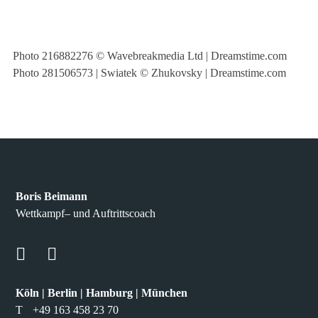
Photo
216882276
©
Wavebreakmedia Ltd
|
Dreamstime.com
Photo
281506573
|
Swiatek
©
Zhukovsky
|
Dreamstime.com
Boris Beimann
Wettkampf– und Auftrittscoach
Köln | Berlin | Hamburg | München
T
+49 163 458 23 70